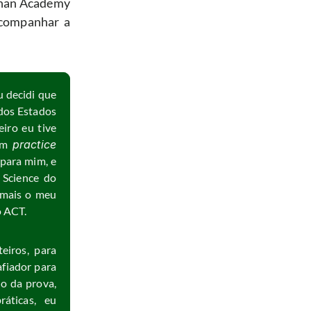
Khan Academy 
companhar a 
 decidi que 
dos Estados 
ro eu tive 
um 
practice 
para mim, e 
Science do 
mais o meu 
o ACT.
teiros, para 
fiador para 
o da prova, 
áticas, eu 