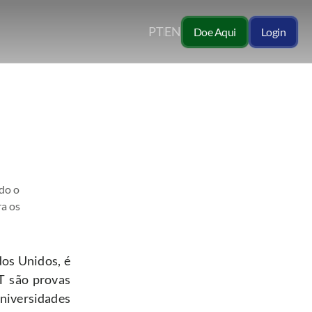
PT
EN
Doe Aqui
Login
do o 
a os 
os Unidos, é 
 são provas 
iversidades 