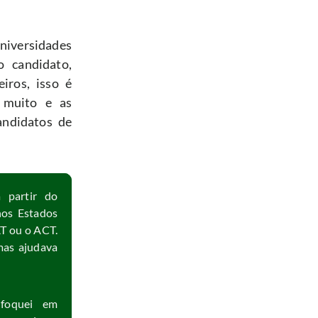
iversidades 
candidato, 
ros, isso é 
 muito e as 
ndidatos de 
partir do 
os Estados 
T ou o ACT. 
as ajudava 
foquei em 