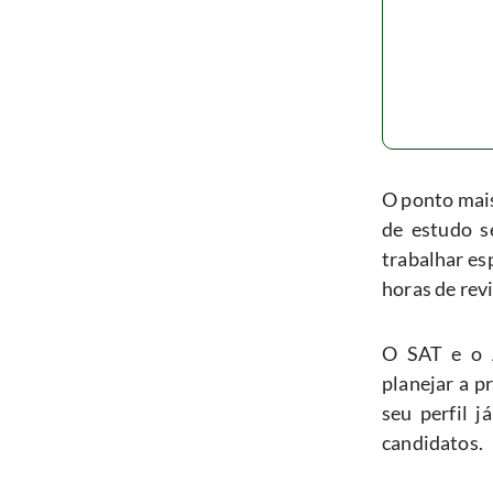
O ponto mais
de estudo s
trabalhar es
horas de rev
O SAT e o A
planejar a p
seu perfil 
candidatos. 