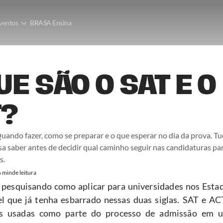
ventos
BRASA Ensina
UE SÃO O SAT E O 
T?
ando fazer, como se preparar e o que esperar no dia da prova. Tu
sa saber antes de decidir qual caminho seguir nas candidaturas par
s.
6 min
de leitura
 pesquisando como aplicar para universidades nos Estad
l que já tenha esbarrado nessas duas siglas. SAT e ACT
s usadas como parte do processo de admissão em un