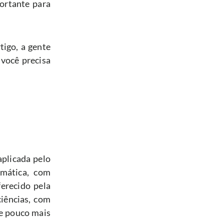
rtante para 
igo, a gente 
você precisa 
plicada pelo 
mática, com 
recido pela 
iências, com 
e pouco mais 