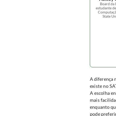
Board da 
estudante de
Computação
State Un
A diferença 
existe no SAT
A escolha en
mais facilid
enquanto que
pode preferi