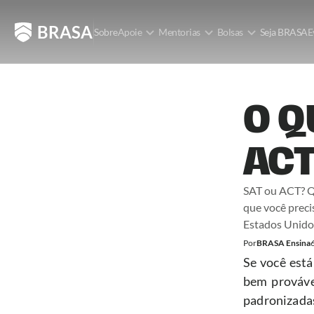
BRASA
Sobre
Apoie
Mentorias
Bolsas
Seja BRASA
E
O Q
AC
SAT ou ACT? Qu
que você preci
Estados Unido
Por
BRASA Ensina
Se você está
bem prováve
padronizada