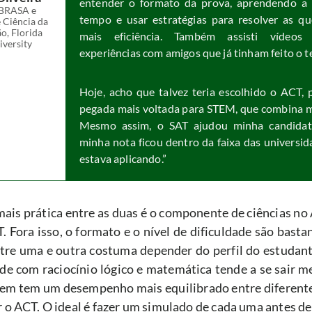
entender o formato da prova, aprendendo a g
BRASA e 
tempo e usar estratégias para resolver as qu
 Ciência da 
, Florida 
mais eficiência. Também assisti vídeos 
iversity
experiências com amigos que já tinham feito o t
Hoje, acho que talvez teria escolhido o ACT, 
pegada mais voltada para STEM, que combina ma
Mesmo assim, o SAT ajudou minha candidatu
minha nota ficou dentro da faixa das universid
estava aplicando.”
mais prática entre as duas é o componente de ciências no 
. Fora isso, o formato e o nível de dificuldade são bastan
tre uma e outra costuma depender do perfil do estudan
ade com raciocínio lógico e matemática tende a se sair me
m tem um desempenho mais equilibrado entre diferentes
r o ACT. O ideal é fazer um simulado de cada uma antes de 