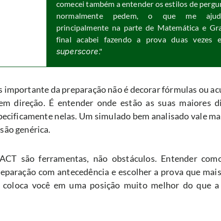
comecei também a entender os estilos de pergun
normalmente pedem, o que me ajud
principalmente na parte de Matemática e Gra
superscore
."
 importante da preparação não é decorar fórmulas ou ac
em direção. É entender onde estão as suas maiores dif
pecificamente nelas. Um simulado bem analisado vale mai
isão genérica.
CT são ferramentas, não obstáculos. Entender como
reparação com antecedência e escolher a prova que mais 
já coloca você em uma posição muito melhor do que a 