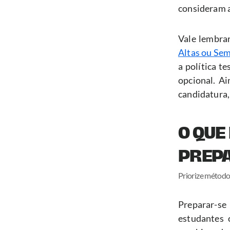
consideram 
Vale lembra
Altas ou Sem
a política t
opcional. Ai
candidatura,
O QUE
PREP
Priorize método
Preparar-se
estudantes 