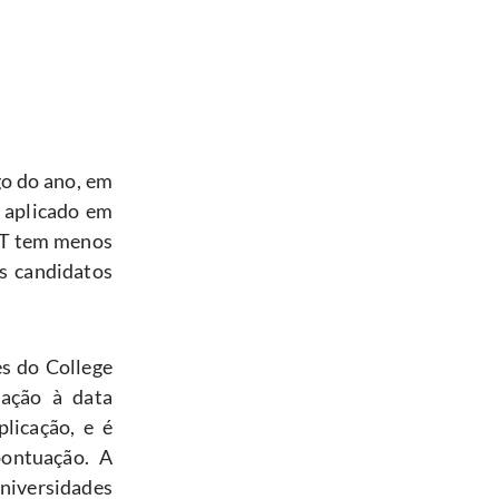
o do ano, em 
 aplicado em 
CT tem menos 
s candidatos 
s do College 
ção à data 
icação, e é 
ontuação. A 
iversidades 