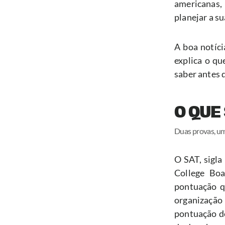
americanas,
planejar a s
A boa notíci
explica o qu
saber antes d
O QUE 
Duas provas, um
O SAT, sigla
College Boa
pontuação q
organização 
pontuação de