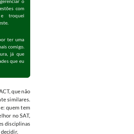
erenciar o 
estões com 
e troquei 
este.
por ter uma 
is comigo. 
ra, já que 
ades que eu 
ACT, que não 
te similares. 
te: quem tem 
lhor no SAT, 
 disciplinas 
decidir.