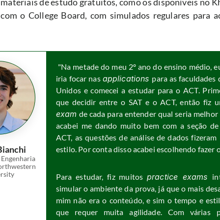
ateriais de estudo gratuitos, como os disponíveis no 
 com o College Board, com simulados regulares para a
 "Na metade do meu 2º ano do ensino médio, eu
iria focar nas 
applications 
para as faculdades 
Unidos e comecei a estudar para o ACT. Primei
que decidir entre o SAT e o ACT, então fiz 
exam
 de cada para entender qual seria melhor 
acabei me dando muito bem com a seção de 
ACT, as questões de análise de dados fizeram 
Bianchi
estilo. Por conta disso acabei escolhendo fazer 
 Engenharia 
orthwestern 
rsity
Para estudar, fiz muitos 
practice exams 
in
simular o ambiente da prova, já que o mais desa
mim não era o conteúdo, e sim o tempo e estil
que requer muita agilidade. Com várias pr