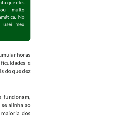
ta que eles 
ou muito 
mática. No 
final acabei fazendo a prova duas vezes e usei meu 
umular horas 
iculdades e 
s do que dez 
 funcionam, 
se alinha ao 
maioria dos 