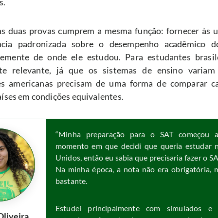
s.
 as duas provas cumprem a mesma função: fornecer às un
ncia padronizada sobre o desempenho acadêmico do 
emente de onde ele estudou. Para estudantes brasilei
te relevante, já que os sistemas de ensino variam
es americanas precisam de uma forma de comparar ca
aíses em condições equivalentes.
“Minha preparação para o SAT começou a 
momento em que decidi que queria estudar n
Unidos, então eu sabia que precisaria fazer o SA
Na minha época, a nota não era obrigatória, m
bastante.
Estudei principalmente com simulados e 
Oliveira