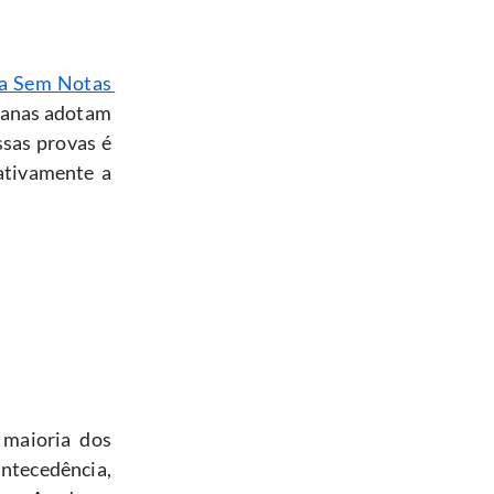
a Sem Notas 
canas adotam 
sas provas é 
ativamente a 
maioria dos 
tecedência, 